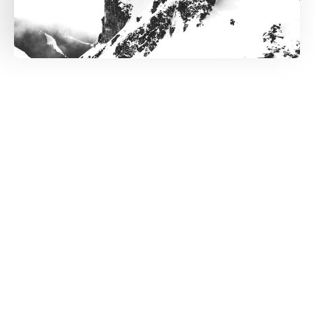
3.
6 einfache Schritte raus aus
der Midlife Crisis
Jeder Schritt ist einfach und sofort umsetzbar. Gehst
du jeden dieser Schritte, wirst du mit Sicherheit
positive Veränderungen bemerken.