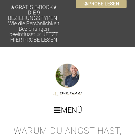
PROBE LESEN
★GRATIS E-BOOK★
DIE 9
BEZIEHUNGSTYPEN |
Wie die Persönlichkeit
Beziehungen
beeinflusst ☞ JETZT
HIER PROBE LESEN
MENÜ
WARUM DU ANGST HAST,