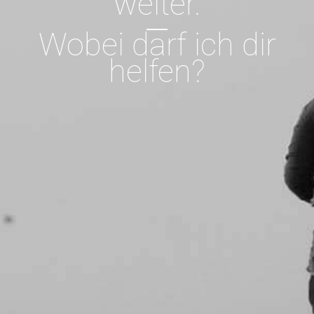
weiter.
Wobei darf ich dir
helfen?