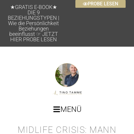
PROBE LESEN
★GRATIS E-BOOK★
DIE 9
BEZIEHUNGSTYPEN |
Wie die Persönlichkeit
Beziehungen
beeinflusst ☞ JETZT
HIER PROBE LESEN
MENÜ
MIDLIFE CRISIS: MANN