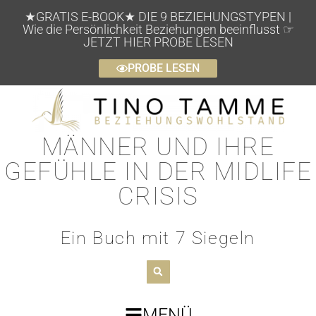
★GRATIS E-BOOK★ DIE 9 BEZIEHUNGSTYPEN |
Wie die Persönlichkeit Beziehungen beeinflusst ☞
JETZT HIER PROBE LESEN
PROBE LESEN
MÄNNER UND IHRE
GEFÜHLE IN DER MIDLIFE
CRISIS
Ein Buch mit 7 Siegeln
MENÜ