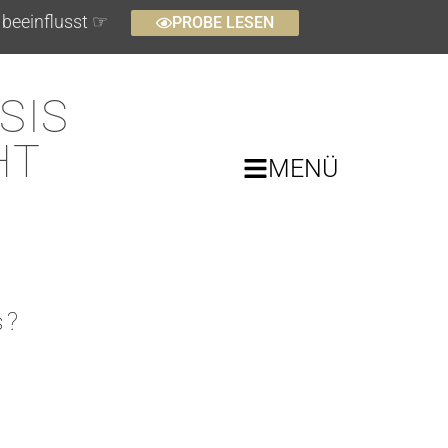
beeinflusst ☞
PROBE LESEN
SIS
HT
MENÜ
s?