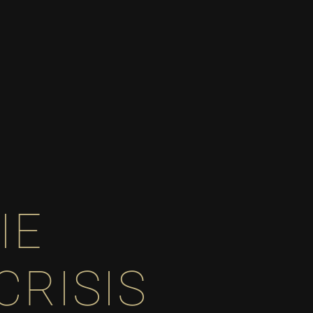
IE
CRISIS