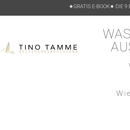
★GRATIS E-BOOK★ DIE 9 BE
WAS 
AU
Wie