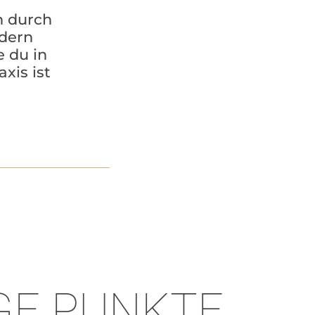
n durch
ndern
e du in
axis ist
GE PUNKTE,