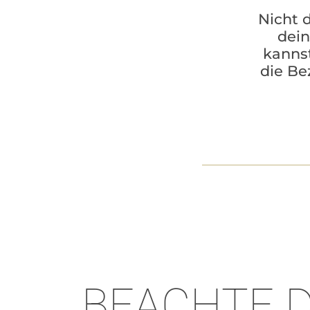
Nicht 
dein
kannst
die Bez
BEACHTE D