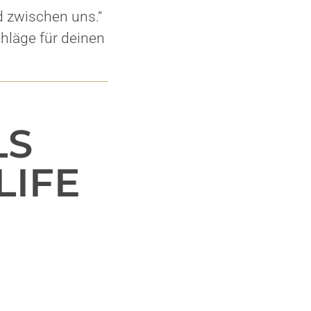
rd zwischen uns.“
hläge für deinen
LS
LIFE