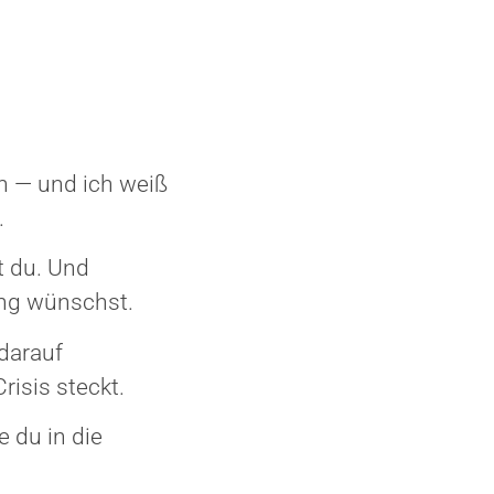
ch — und ich weiß
.
t du. Und
ung wünschst.
 darauf
risis steckt.
e du in die