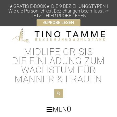
★GRATIS E-BOOK★ DIE 9 BEZIEHUNGSTYPEN |
Wie die Persönlichkeit Beziehungen beeinflusst ☞
JETZT HIER PROBE LESEN
PROBE LESEN
MIDLIFE CRISIS
DIE EINLADUNG ZUM
WACHSTUM FÜR
MÄNNER & FRAUEN
MENÜ