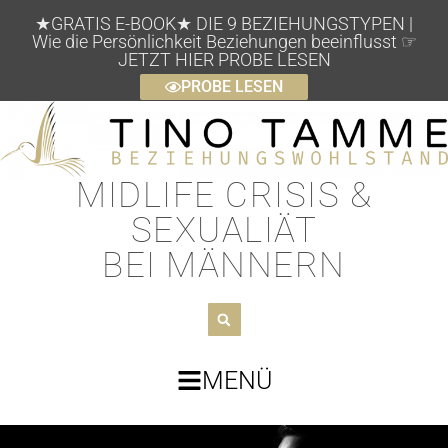
★GRATIS E-BOOK★ DIE 9 BEZIEHUNGSTYPEN |
Wie die Persönlichkeit Beziehungen beeinflusst ☞
JETZT HIER PROBE LESEN
PROBE LESEN
MIDLIFE CRISIS &
SEXUALIÄT
BEI MÄNNERN
MENÜ